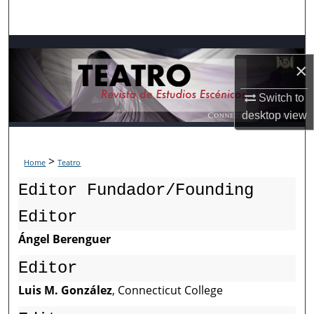
Search
Browse Collections
×
My Account
Switch to
desktop
view
About
Digital Commons Network™
>
Home
Teatro
Editor Fundador/Founding
Editor
Ángel Berenguer
Editor
Luis M. González
, Connecticut College