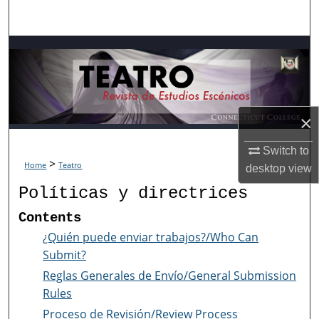
Search
Browse Collections
My Account
×
About
Switch to
Digital Commons Network™
>
Home
Teatro
desktop
view
Políticas y directrices
Contents
¿Quién puede enviar trabajos?/Who Can
Submit?
Reglas Generales de Envío/General Submission
Rules
Proceso de Revisión/Review Process